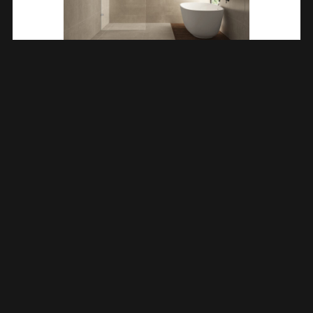
Less Inloopdouche 600 X 2000 X 8 Mm Nano Helder
Glas/chroom 203207
€
225,44
TOEVOEGEN AAN WINKELWAGEN