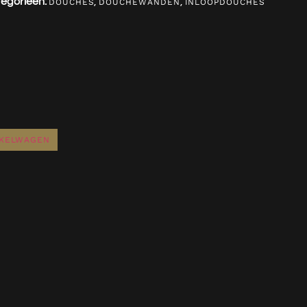
egorieën:
,
,
DOUCHES
DOUCHEWANDEN
INLOOPDOUCHES
NKELWAGEN