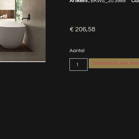
Artikelnr.:
BKWS_20.3989
Cat
€
206,58
Aantal
TOEVOEGEN AAN WI