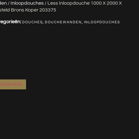
den
/
Inloopdouches
/ Less Inloopdouche 1000 X 2000 X
teld Brons Koper 203375
egorieën:
,
,
DOUCHES
DOUCHEWANDEN
INLOOPDOUCHES
NKELWAGEN