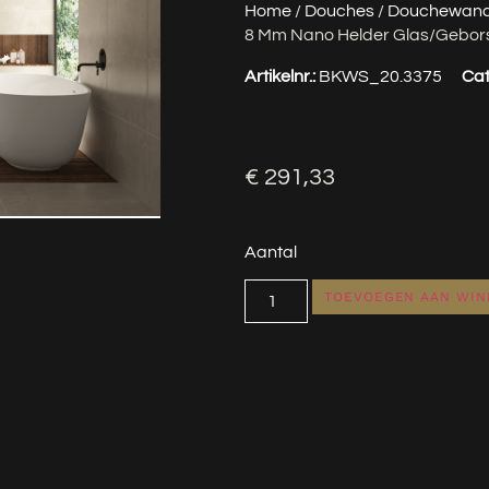
Home
/
Douches
/
Douchewan
8 Mm Nano Helder Glas/gebors
Artikelnr.:
BKWS_20.3375
Cat
€
291,33
Aantal
TOEVOEGEN AAN WI