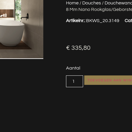
Home
/
Douches
/
Douchewan
8 Mm Nano Rookglas/geborste
Artikelnr.:
BKWS_20.3149
Cat
€
335,80
Aantal
TOEVOEGEN AAN WI