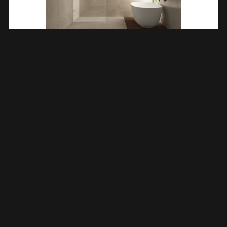
Less Inloopdouche 600 X 2000 X 8 Mm Nano Helder
Glas/chroom 203207
€
225,44
TOEVOEGEN AAN WINKELWAGEN