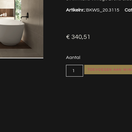
Artikelnr.:
BKWS_20.3115
Cat
€
340,51
Aantal
TOEVOEGEN AAN WI