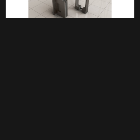
Less Scharnierset En Greep Voor Profielloze Nisdeur
Gunmetal 206176
€
158,82
TOEVOEGEN AAN WINKELWAGEN