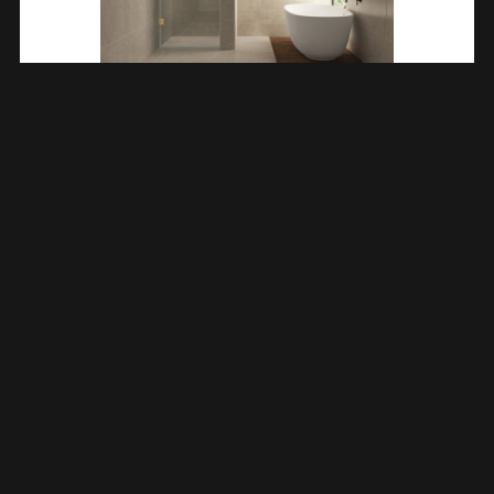
Less Nisdeur 1000 X 2000 X 8 Mm Nano Helder
Glas/geborsteld Messing 203203
€
408,38
TOEVOEGEN AAN WINKELWAGEN