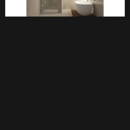
Less Nisdeur 1000 X 2000 X 8 Mm Nano Helder
Glas/geborsteld Messing 203203
€
408,38
TOEVOEGEN AAN WINKELWAGEN