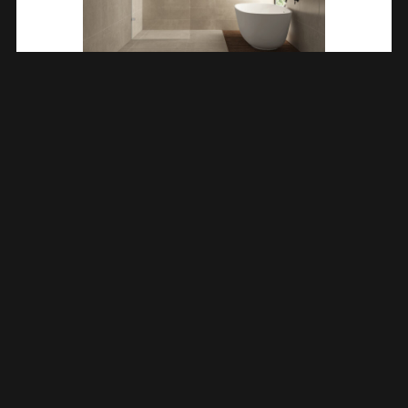
Less Inloopdouche 600 X 2000 X 8 Mm Nano Helder
Glas/chroom 203207
€
225,44
TOEVOEGEN AAN WINKELWAGEN