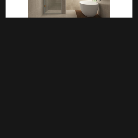
Less Nisdeur 1000 X 2000 X 8 Mm Nano Helder
Glas/geborsteld Brons Koper 203205
€
408,38
TOEVOEGEN AAN WINKELWAGEN