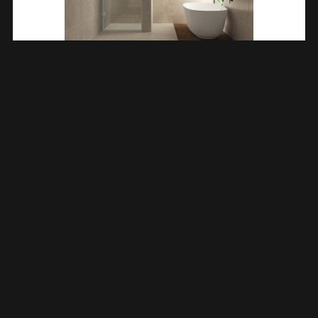
Less Nisdeur 800 X 2000 X 8 Mm Nano Helder Glas/chroom
203214
€
321,26
TOEVOEGEN AAN WINKELWAGEN