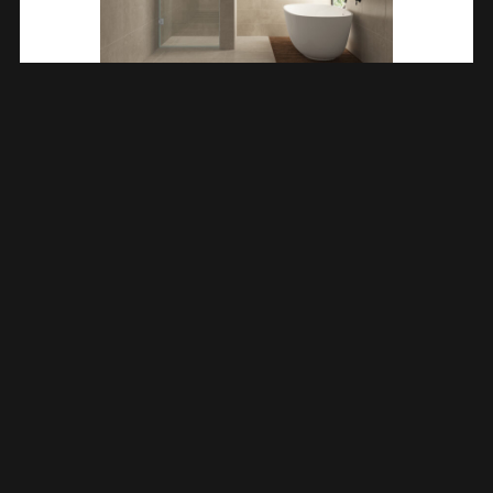
Less Nisdeur 800 X 2000 X 8 Mm Nano Helder Glas/chroom
203214
€
321,26
TOEVOEGEN AAN WINKELWAGEN