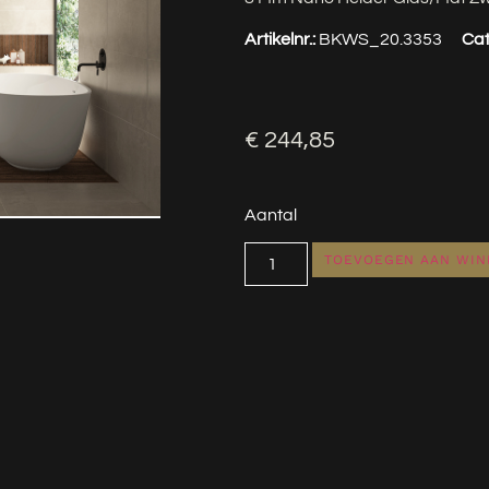
Artikelnr.:
BKWS_20.3353
Cat
€
244,85
Aantal
TOEVOEGEN AAN WI