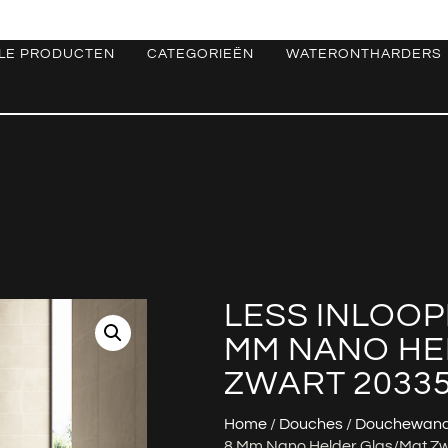
LE PRODUCTEN
CATEGORIEËN
WATERONTHARDERS
LESS INLOOP
MM NANO HE
ZWART 2033
Home
/
Douches
/
Douchewan
8 Mm Nano Helder Glas/mat Z