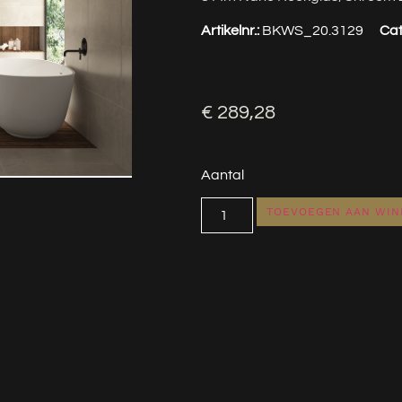
Artikelnr.:
BKWS_20.3129
Cat
€
289,28
Aantal
TOEVOEGEN AAN WI