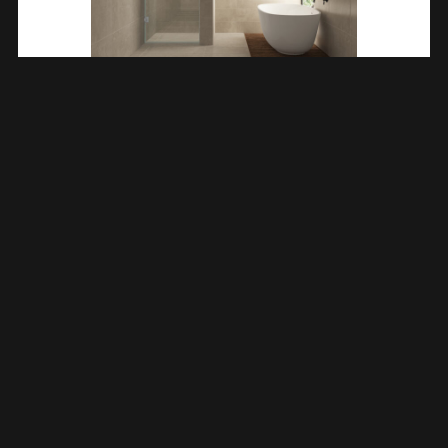
Less Nisdeur 700 X 2000 X 8 Mm Nano Helder Glas/chroom
203213
€
297,67
TOEVOEGEN AAN WINKELWAGEN