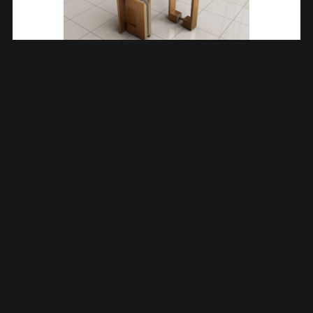
Less Scharnierset En Greep Voor Profielloze Nisdeur
Geborsteld Brons Koper 206177
€
158,82
TOEVOEGEN AAN WINKELWAGEN