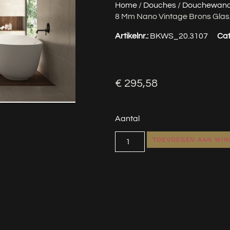
Home
/
Douches
/
Douchewan
8 Mm Nano Vintage Brons Glas
Artikelnr.:
BKWS_20.3107
Cat
€
295,58
Aantal
TOEVOEGEN AAN WI