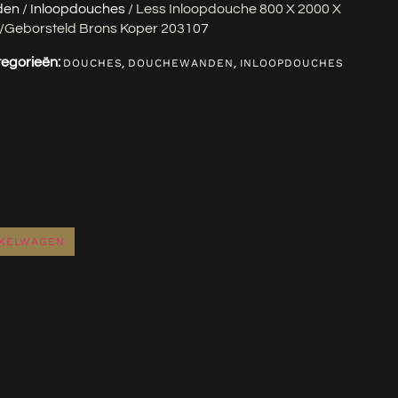
den
/
Inloopdouches
/ Less Inloopdouche 800 X 2000 X
/geborsteld Brons Koper 203107
egorieën:
,
,
DOUCHES
DOUCHEWANDEN
INLOOPDOUCHES
NKELWAGEN