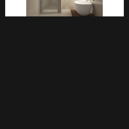
Less Nisdeur 700 X 2000 X 8 Mm Nano Helder Glas/chroom
203213
€
297,67
TOEVOEGEN AAN WINKELWAGEN