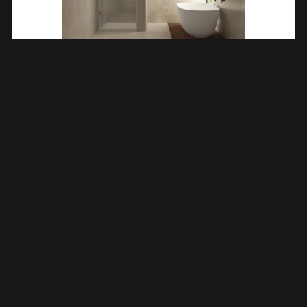
Less Nisdeur 1000 X 2000 X 8 Mm Nano Helder
Glas/geborsteld Brons Koper 203205
€
408,38
TOEVOEGEN AAN WINKELWAGEN