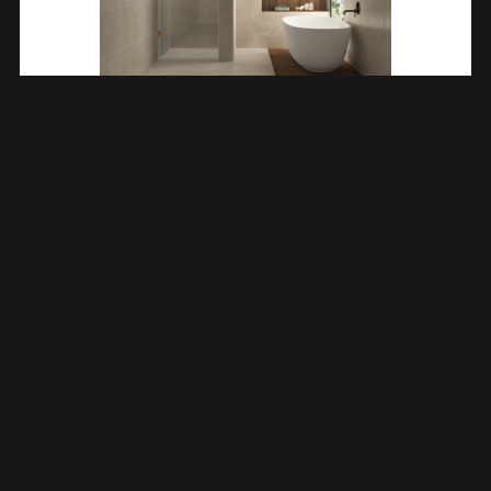
Less Nisdeur 1000 X 2000 X 8 Mm Nano Helder
Glas/geborsteld Brons Koper 203205
€
408,38
TOEVOEGEN AAN WINKELWAGEN