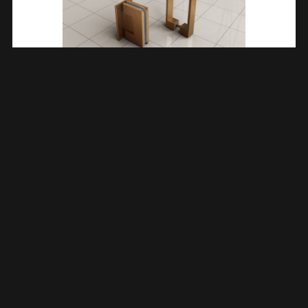
Less Scharnierset En Greep Voor Profielloze Nisdeur
Geborsteld Brons Koper 206177
€
158,82
TOEVOEGEN AAN WINKELWAGEN