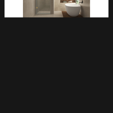
Less Nisdeur 1000 X 2000 X 8 Mm Nano Helder
Glas/geborsteld Messing 203203
€
408,38
TOEVOEGEN AAN WINKELWAGEN