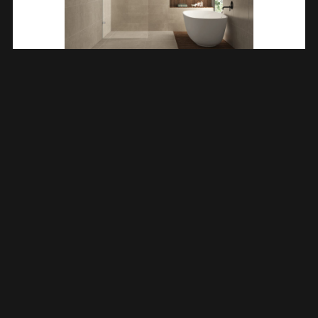
Less Inloopdouche 600 X 2000 X 8 Mm Nano Helder
Glas/chroom 203207
€
225,44
TOEVOEGEN AAN WINKELWAGEN