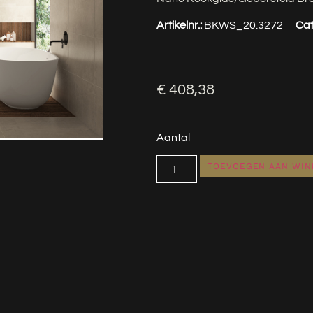
Artikelnr.:
BKWS_20.3272
Cat
€
408,38
Aantal
TOEVOEGEN AAN WI