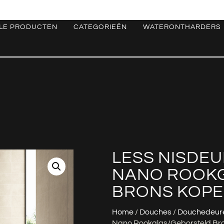
LE PRODUCTEN
CATEGORIEËN
WATERONTHARDERS
LESS NISDEUR
NANO ROOK
BRONS KOPE
Home
/
Douches
/
Douchedeur
Nano Rookglas/geborsteld Br