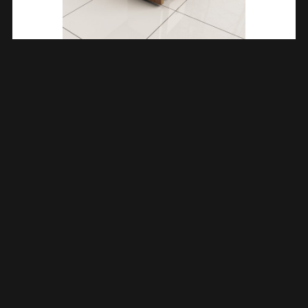
Less Glaskoppelingset Voor Profielloze Inloopdouche 2 Stuks
Geborsteld Brons Koper 206167
€
40,84
TOEVOEGEN AAN WINKELWAGEN