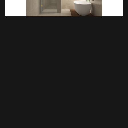
Less Nisdeur 1000 X 2000 X 8 Mm Nano Helder
Glas/geborsteld Messing 203203
€
408,38
TOEVOEGEN AAN WINKELWAGEN