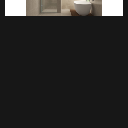
Less Nisdeur 700 X 2000 X 8 Mm Nano Helder Glas/chroom
203213
€
297,67
TOEVOEGEN AAN WINKELWAGEN