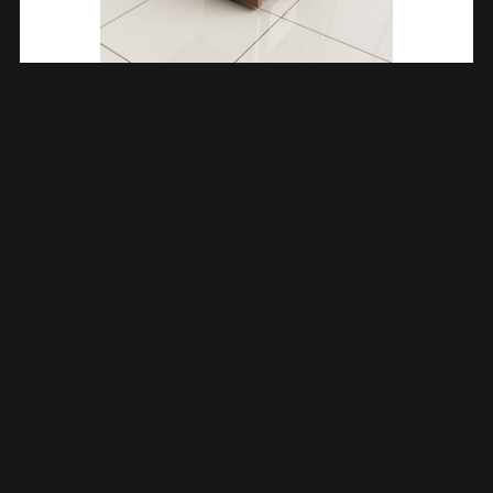
Less Glaskoppelingset Voor Profielloze Inloopdouche 2 Stuks
Geborsteld Brons Koper 206167
€
40,84
TOEVOEGEN AAN WINKELWAGEN