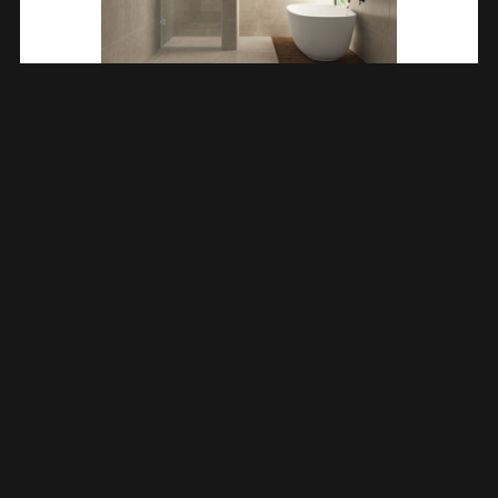
Less Nisdeur 800 X 2000 X 8 Mm Nano Helder Glas/chroom
203214
€
321,26
TOEVOEGEN AAN WINKELWAGEN