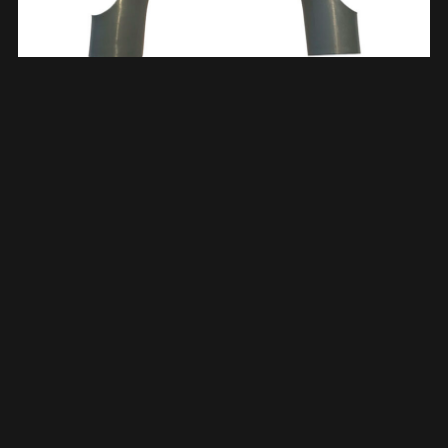
Wasmachine Losse Beugel Voor Afvoerslang 544229
€
0,26
TOEVOEGEN AAN WINKELWAGEN