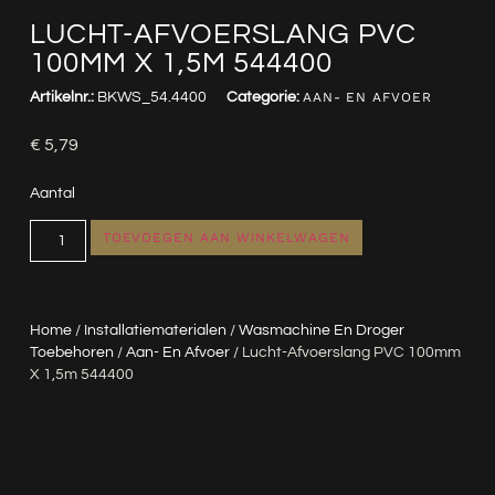
LUCHT-AFVOERSLANG PVC
100MM X 1,5M 544400
Artikelnr.:
BKWS_54.4400
Categorie:
AAN- EN AFVOER
€
5,79
Aantal
TOEVOEGEN AAN WINKELWAGEN
Home
/
Installatiematerialen
/
Wasmachine En Droger
Toebehoren
/
Aan- En Afvoer
/ Lucht-Afvoerslang PVC 100mm
X 1,5m 544400