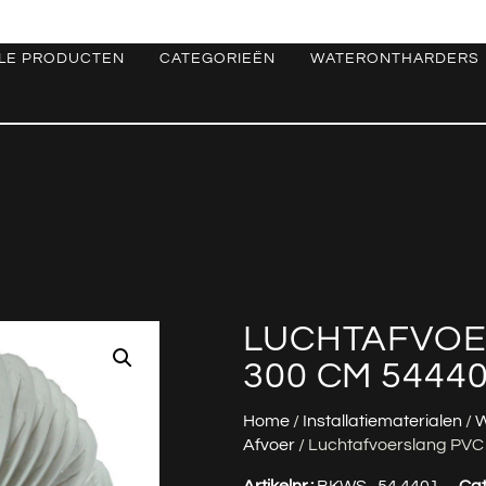
LE PRODUCTEN
CATEGORIEËN
WATERONTHARDERS
LUCHTAFVOE
300 CM 5444
Home
/
Installatiematerialen
/
W
Afvoer
/ Luchtafvoerslang PVC
Artikelnr.:
BKWS_54.4401
Cat