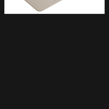
Laro Wastafel Zonder Kraangat Ronde Hoeken 120 X 48 X 1,5
Cm Solid Surface Beige 364027
€
391,50
TOEVOEGEN AAN WINKELWAGEN