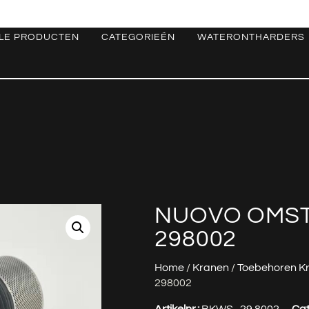
LE PRODUCTEN
CATEGORIEËN
WATERONTHARDERS
NUOVO OMST
298002
Home
/
Kranen
/
Toebehoren K
298002
Artikelnr.:
BKWS_29.8002
Cat