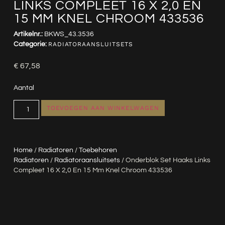
LINKS COMPLEET 16 X 2,0 EN
15 MM KNEL CHROOM 433536
Artikelnr.:
BKWS_43.3536
Categorie:
RADIATORAANSLUITSETS
€
67,58
Aantal
TOEVOEGEN AAN WINKELWAGEN
Home
/
Radiatoren
/
Toebehoren
Radiatoren
/
Radiatoraansluitsets
/ Onderblok Set Haaks Links
Compleet 16 X 2,0 En 15 Mm Knel Chroom 433536