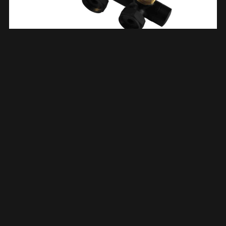
Thermostatisch 3/4 Onderblok Haaks-Links Mat Zwart 433581
€
43,43
TOEVOEGEN AAN WINKELWAGEN