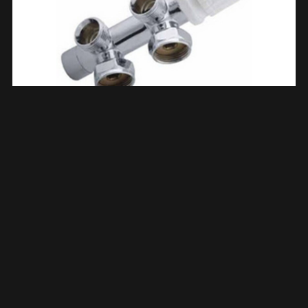
Thermostatisch Onderblok Haaks Rechts 3/4″ Chroom
433513
€
27,14
TOEVOEGEN AAN WINKELWAGEN