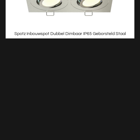
Spotz Inbouwspot Dubbel Dimbaar IP65 Geborsteld Staal
332010
€
49,51
TOEVOEGEN AAN WINKELWAGEN