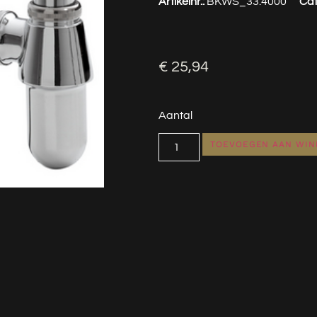
Artikelnr.:
BKWS_33.4000
Cat
€
25,94
Aantal
TOEVOEGEN AAN WI