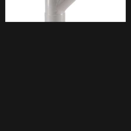
T-Stuk 3 X Mof 75 Mm 45 Graden PVC 622209
€
7,71
TOEVOEGEN AAN WINKELWAGEN