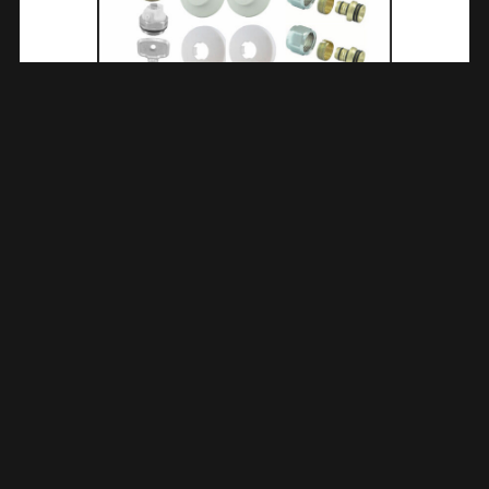
Luxe Therm.rad.aansluitset Haaks Verkeerd Links Chroom
433593
€
77,23
TOEVOEGEN AAN WINKELWAGEN