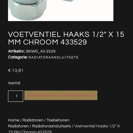
VOETVENTIEL HAAKS 1/2″ X 15
MM CHROOM 433529
Artikelnr.:
BKWS_43.3529
Categorie:
RADIATORAANSLUITSETS
€
13,81
Aantal
TOEVOEGEN AAN WINKELWAGEN
Home
/
Radiatoren
/
Toebehoren
Radiatoren
/
Radiatoraansluitsets
/ Voetventiel Haaks 1/2″ X
15 Mm Chroom 433529