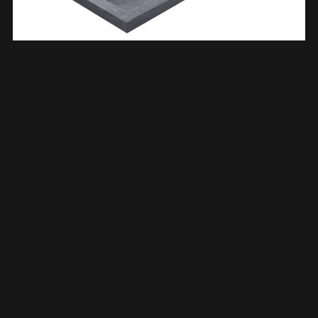
Raw Wastafel Enkel Met 2 Kraangaten 100x46x5 Cm
Hardsteen Gezoet 393766
€
498,44
TOEVOEGEN AAN WINKELWAGEN