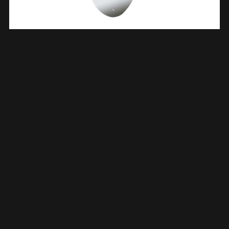
Ellva Spiegel Organisch Met LED, Dimbaar En
Spiegelverwarming 85 X 100 Cm 383731
€
413,10
TOEVOEGEN AAN WINKELWAGEN