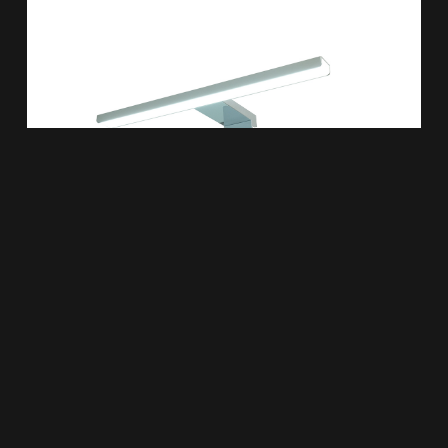
Tigris Badkamer-Ledverlichting 300mm Enkel 383770
€
80,63
TOEVOEGEN AAN WINKELWAGEN