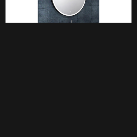
Maro Spiegel Rond Met LED, Dimbaar En Spiegelverwarming
80 Cm Mat Zwart 384171
€
561,01
TOEVOEGEN AAN WINKELWAGEN