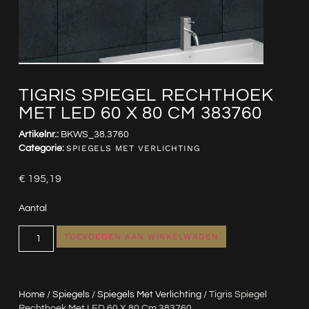
TIGRIS SPIEGEL RECHTHOEK
MET LED 60 X 80 CM 383760
Artikelnr.:
BKWS_38.3760
Categorie:
SPIEGELS MET VERLICHTING
€
195,19
Aantal
TOEVOEGEN AAN WINKELWAGEN
Home
/
Spiegels
/
Spiegels Met Verlichting
/ Tigris Spiegel
Rechthoek Met LED 60 X 80 Cm 383760