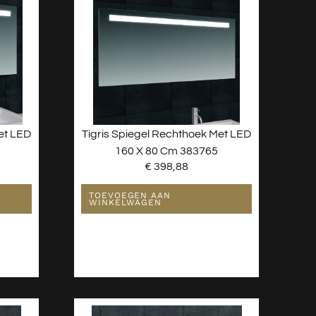
et LED
Tigris Spiegel Rechthoek Met LED
160 X 80 Cm 383765
€
398,88
TOEVOEGEN AAN
WINKELWAGEN