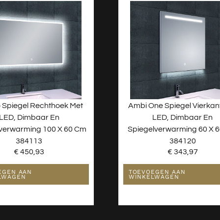
 Spiegel Rechthoek Met
Ambi One Spiegel Vierkan
LED, Dimbaar En
LED, Dimbaar En
verwarming 100 X 60 Cm
Spiegelverwarming 60 X 
384113
384120
€
450,93
€
343,97
EGEN AAN
TOEVOEGEN AAN
LWAGEN
WINKELWAGEN