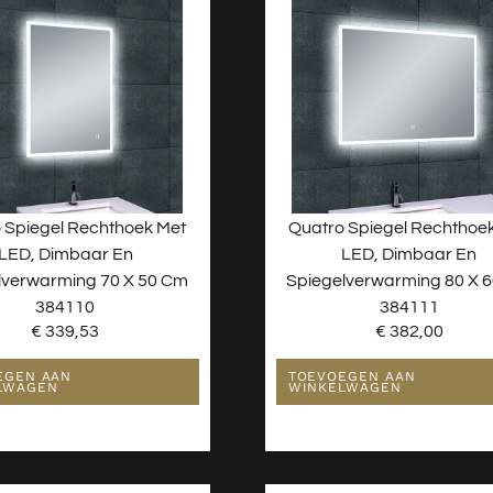
 Spiegel Rechthoek Met
Quatro Spiegel Rechthoe
LED, Dimbaar En
LED, Dimbaar En
lverwarming 70 X 50 Cm
Spiegelverwarming 80 X 
384110
384111
€
339,53
€
382,00
EGEN AAN
TOEVOEGEN AAN
LWAGEN
WINKELWAGEN