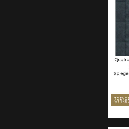
Quatro
Spiege
TOEVO
WINKE