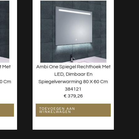
t Met
Ambi One Spiegel Rechthoek Met
LED, Dimbaar En
60 Cm
Spiegelverwarming 80 X 60 Cm
384121
€
379,26
TOEVOEGEN AAN
WINKELWAGEN