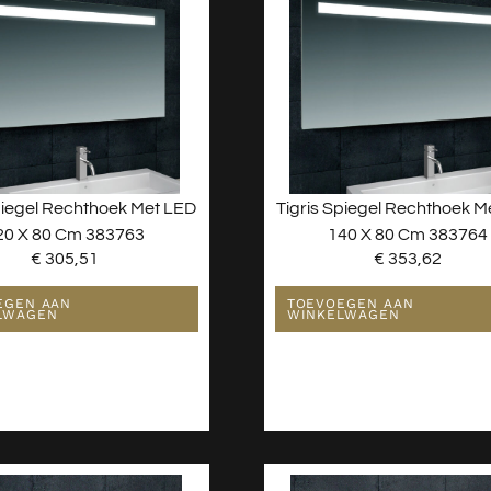
piegel Rechthoek Met LED
Tigris Spiegel Rechthoek M
20 X 80 Cm 383763
140 X 80 Cm 383764
€
305,51
€
353,62
EGEN AAN
TOEVOEGEN AAN
LWAGEN
WINKELWAGEN