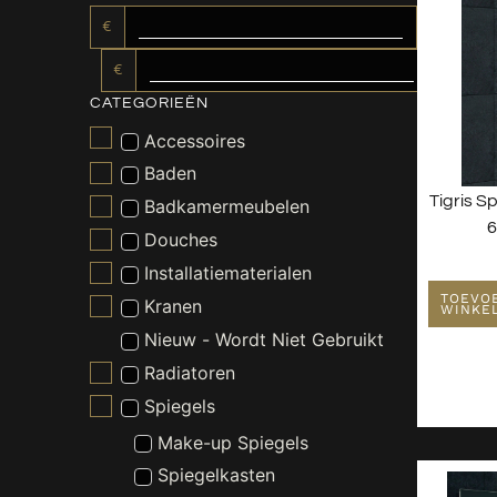
€
€
CATEGORIEËN
Accessoires
Baden
Tigris S
Badkamermeubelen
6
Douches
Installatiematerialen
TOEVO
Kranen
WINKE
Nieuw - Wordt Niet Gebruikt
Radiatoren
Spiegels
Make-up Spiegels
Spiegelkasten