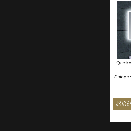
Quatro
Spiegel
TOEVO
WINKE