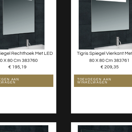
piegel Rechthoek Met LED
Tigris Spiegel Vierkant Me
0 X 80 Cm 383760
80 X 80 Cm 383761
€
195,19
€
209,35
EGEN AAN
TOEVOEGEN AAN
LWAGEN
WINKELWAGEN