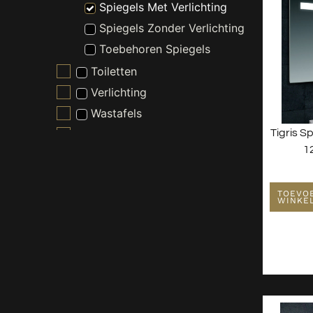
Spiegels Met Verlichting
Spiegels Zonder Verlichting
Toebehoren Spiegels
Toiletten
Verlichting
Wastafels
Tigris S
Waterontharder
1
TOEVO
WINKE