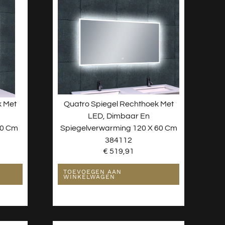
k Met
Quatro Spiegel Rechthoek Met
LED, Dimbaar En
60 Cm
Spiegelverwarming 120 X 60 Cm
384112
€
519,91
TOEVOEGEN AAN
WINKELWAGEN