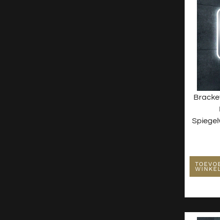
Bracke
Spiegel
TOEVO
WINKE