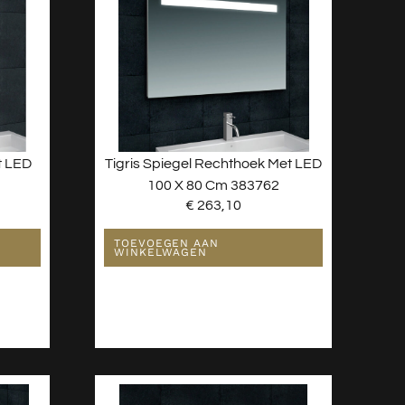
t LED
Tigris Spiegel Rechthoek Met LED
100 X 80 Cm 383762
€
263,10
TOEVOEGEN AAN
WINKELWAGEN