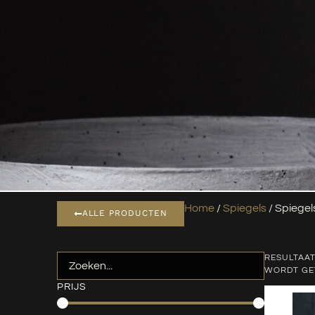
Home
/
Spiegels
/ Spiegel
ALLE PRODUCTEN
RESULTAAT
WORDT G
PRIJS