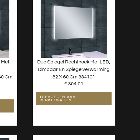
 Met
Duo Spiegel Rechthoek Met LED,
Dimbaar En Spiegelverwarming
 60 Cm
82 X 60 Cm 384101
€
304,01
TOEVOEGEN AAN
WINKELWAGEN