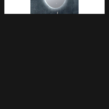
Soul Spiegel Rond Met LED, Dimbaar En Spiegelverwarming
60 Cm 384180
€
436,34
TOEVOEGEN AAN WINKELWAGEN