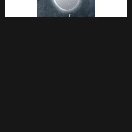
Soul Spiegel Rond Met LED, Dimbaar En Spiegelverwarming
60 Cm 384180
€
436,34
TOEVOEGEN AAN WINKELWAGEN