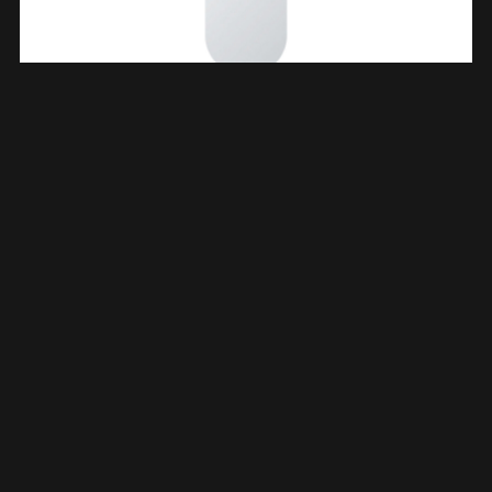
Spiegel Zonder Lijst Ovaal 70 X 30 Cm 313651
€
22,39
TOEVOEGEN AAN WINKELWAGEN