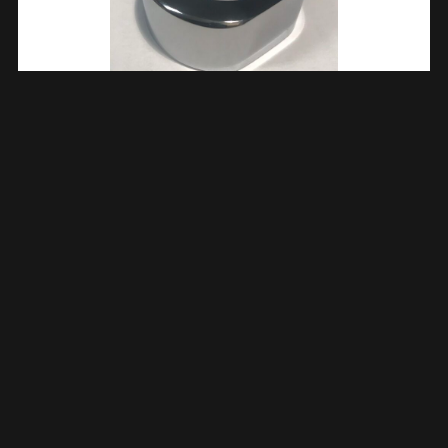
Caral Wartel 3/4″ Voor Thermostatische Regendoucheset
Opbouw Chroom 296007
€
15,49
TOEVOEGEN AAN WINKELWAGEN